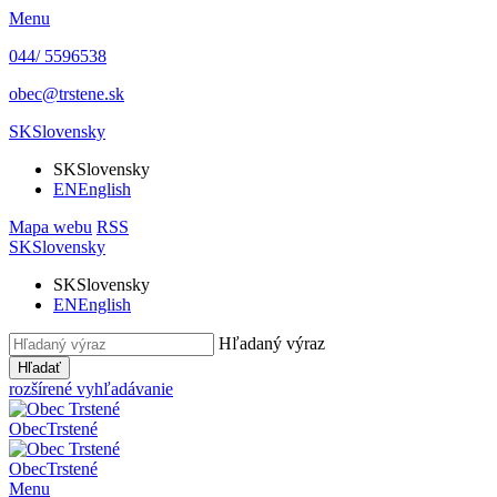
Menu
044/ 5596538
obec@trstene.sk
SK
Slovensky
SK
Slovensky
EN
English
Mapa webu
RSS
SK
Slovensky
SK
Slovensky
EN
English
Hľadaný výraz
Hľadať
rozšírené vyhľadávanie
Obec
Trstené
Obec
Trstené
Menu