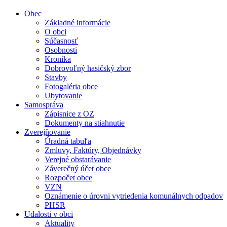
Obec
Základné informácie
O obci
Súčasnosť
Osobnosti
Kronika
Dobrovoľný hasičský zbor
Stavby
Fotogaléria obce
Ubytovanie
Samospráva
Zápisnice z OZ
Dokumenty na stiahnutie
Zverejňovanie
Úradná tabuľa
Zmluvy, Faktúry, Objednávky
Verejné obstarávanie
Záverečný účet obce
Rozpočet obce
VZN
Oznámenie o úrovni vytriedenia komunálnych odpadov
PHSR
Udalosti v obci
Aktuality