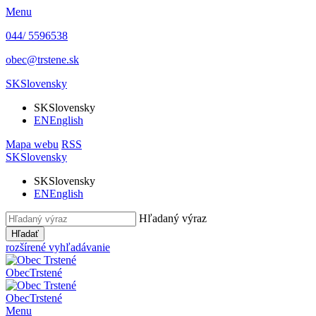
Menu
044/ 5596538
obec@trstene.sk
SK
Slovensky
SK
Slovensky
EN
English
Mapa webu
RSS
SK
Slovensky
SK
Slovensky
EN
English
Hľadaný výraz
Hľadať
rozšírené vyhľadávanie
Obec
Trstené
Obec
Trstené
Menu