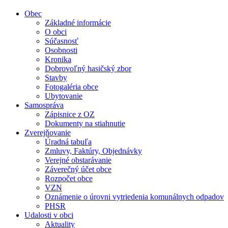
Obec
Základné informácie
O obci
Súčasnosť
Osobnosti
Kronika
Dobrovoľný hasičský zbor
Stavby
Fotogaléria obce
Ubytovanie
Samospráva
Zápisnice z OZ
Dokumenty na stiahnutie
Zverejňovanie
Úradná tabuľa
Zmluvy, Faktúry, Objednávky
Verejné obstarávanie
Záverečný účet obce
Rozpočet obce
VZN
Oznámenie o úrovni vytriedenia komunálnych odpadov
PHSR
Udalosti v obci
Aktuality