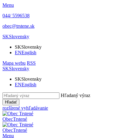
Menu
044/ 5596538
obec@trstene.sk
SK
Slovensky
SK
Slovensky
EN
English
Mapa webu
RSS
SK
Slovensky
SK
Slovensky
EN
English
Hľadaný výraz
Hľadať
rozšírené vyhľadávanie
Obec
Trstené
Obec
Trstené
Menu