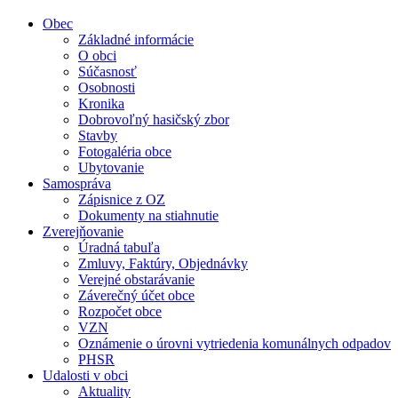
Obec
Základné informácie
O obci
Súčasnosť
Osobnosti
Kronika
Dobrovoľný hasičský zbor
Stavby
Fotogaléria obce
Ubytovanie
Samospráva
Zápisnice z OZ
Dokumenty na stiahnutie
Zverejňovanie
Úradná tabuľa
Zmluvy, Faktúry, Objednávky
Verejné obstarávanie
Záverečný účet obce
Rozpočet obce
VZN
Oznámenie o úrovni vytriedenia komunálnych odpadov
PHSR
Udalosti v obci
Aktuality