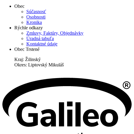
Obec
Súčasnosť
Osobnosti
Kronika
Rýchle odkazy
Zmluvy, Faktúry, Objednávky
Úradná tabuľa
Kontaktné údaje
Obec Trstené
Kraj: Žilinský
Okres: Liptovský Mikuláš