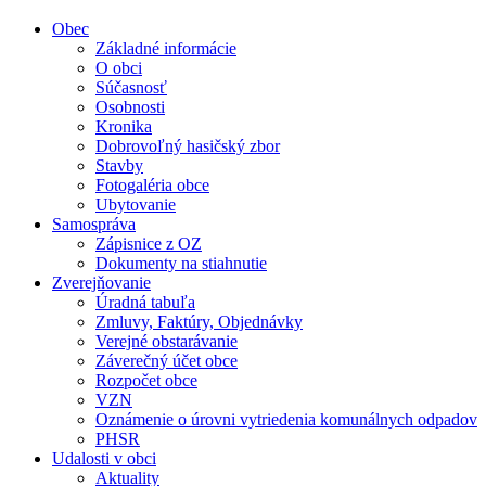
Obec
Základné informácie
O obci
Súčasnosť
Osobnosti
Kronika
Dobrovoľný hasičský zbor
Stavby
Fotogaléria obce
Ubytovanie
Samospráva
Zápisnice z OZ
Dokumenty na stiahnutie
Zverejňovanie
Úradná tabuľa
Zmluvy, Faktúry, Objednávky
Verejné obstarávanie
Záverečný účet obce
Rozpočet obce
VZN
Oznámenie o úrovni vytriedenia komunálnych odpadov
PHSR
Udalosti v obci
Aktuality