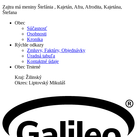
Zajtra má meniny
Štefánia
, Kajetán, Afra, Afrodita, Kajetána,
Štefana
Obec
Súčasnosť
Osobnosti
Kronika
Rýchle odkazy
Zmluvy, Faktúry, Objednávky
Úradná tabuľa
Kontaktné údaje
Obec Trstené
Kraj: Žilinský
Okres: Liptovský Mikuláš