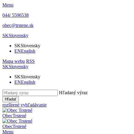
Menu
044/ 5596538
obec@trstene.sk
SK
Slovensky
SK
Slovensky
EN
English
Mapa webu
RSS
SK
Slovensky
SK
Slovensky
EN
English
Hľadaný výraz
Hľadať
rozšírené vyhľadávanie
Obec
Trstené
Obec
Trstené
Menu