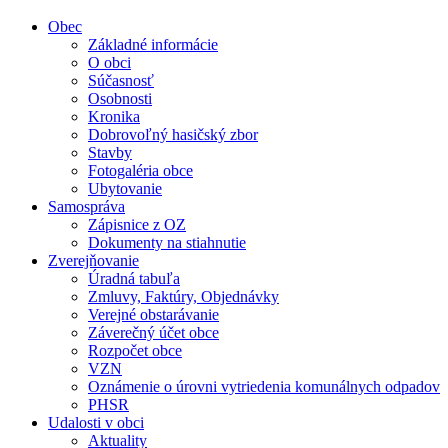
Obec
Základné informácie
O obci
Súčasnosť
Osobnosti
Kronika
Dobrovoľný hasičský zbor
Stavby
Fotogaléria obce
Ubytovanie
Samospráva
Zápisnice z OZ
Dokumenty na stiahnutie
Zverejňovanie
Úradná tabuľa
Zmluvy, Faktúry, Objednávky
Verejné obstarávanie
Záverečný účet obce
Rozpočet obce
VZN
Oznámenie o úrovni vytriedenia komunálnych odpadov
PHSR
Udalosti v obci
Aktuality