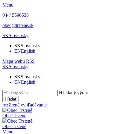
Menu
044/ 5596538
obec@trstene.sk
SK
Slovensky
SK
Slovensky
EN
English
Mapa webu
RSS
SK
Slovensky
SK
Slovensky
EN
English
Hľadaný výraz
Hľadať
rozšírené vyhľadávanie
Obec
Trstené
Obec
Trstené
Menu