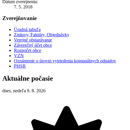
Dátum zverejnenia:
7. 5. 2018
Zverejňovanie
Úradná tabuľa
Zmluvy, Faktúry, Objednávky
Verejné obstarávanie
Záverečný účet obce
Rozpočet obce
VZN
Oznámenie o úrovni vytriedenia komunálnych odpadov
PHSR
Aktuálne počasie
dnes, nedeľa 9. 8. 2026