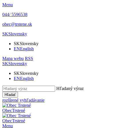
Menu
044/ 5596538
obec@trstene.sk
SK
Slovensky
SK
Slovensky
EN
English
Mapa webu
RSS
SK
Slovensky
SK
Slovensky
EN
English
Hľadaný výraz
Hľadať
rozšírené vyhľadávanie
Obec
Trstené
Obec
Trstené
Menu