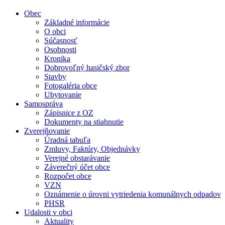
Obec
Základné informácie
O obci
Súčasnosť
Osobnosti
Kronika
Dobrovoľný hasičský zbor
Stavby
Fotogaléria obce
Ubytovanie
Samospráva
Zápisnice z OZ
Dokumenty na stiahnutie
Zverejňovanie
Úradná tabuľa
Zmluvy, Faktúry, Objednávky
Verejné obstarávanie
Záverečný účet obce
Rozpočet obce
VZN
Oznámenie o úrovni vytriedenia komunálnych odpadov
PHSR
Udalosti v obci
Aktuality