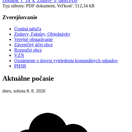
Dodatok_c_14_k_Zmluve_o_dielo.PDF
Typ súboru: PDF dokument, Veľkosť: 512,34 kB
Zverejňovanie
Úradná tabuľa
Zmluvy, Faktúry, Objednávky
Verejné obstarávanie
Záverečný účet obce
Rozpočet obce
VZN
Oznámenie o úrovni vytriedenia komunálnych odpadov
PHSR
Aktuálne počasie
dnes, sobota 8. 8. 2026