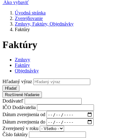
Ako vybaviť
Úvodná stránka
Zverejňovanie
Zmluvy, Faktúry, Objednávky
Faktúry
Faktúry
Zmluvy
Faktúry
Objednávky
Hľadaný výraz
Hľadať
Rozšírené hľadanie
Dodávateľ
IČO Dodávatelia
Dátum zverejnenia od
Dátum zverejnenia do
Zverejnený v roku
Číslo faktúry