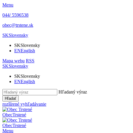
Menu
044/ 5596538
obec@trstene.sk
SK
Slovensky
SK
Slovensky
EN
English
Mapa webu
RSS
SK
Slovensky
SK
Slovensky
EN
English
Hľadaný výraz
Hľadať
rozšírené vyhľadávanie
Obec
Trstené
Obec
Trstené
Menu