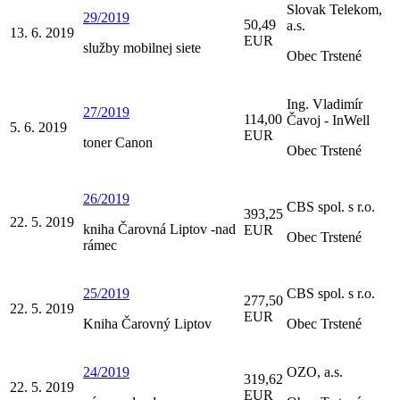
Slovak Telekom,
29/2019
50,49
a.s.
13. 6. 2019
EUR
služby mobilnej siete
Obec Trstené
Ing. Vladimír
27/2019
114,00
Čavoj - InWell
5. 6. 2019
EUR
toner Canon
Obec Trstené
26/2019
CBS spol. s r.o.
393,25
22. 5. 2019
kniha Čarovná Liptov -nad
EUR
Obec Trstené
rámec
25/2019
CBS spol. s r.o.
277,50
22. 5. 2019
EUR
Kniha Čarovný Liptov
Obec Trstené
24/2019
OZO, a.s.
319,62
22. 5. 2019
EUR