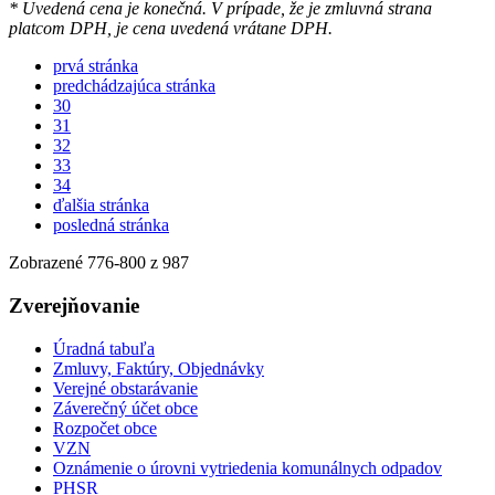
* Uvedená cena je konečná. V prípade, že je zmluvná strana
platcom DPH, je cena uvedená vrátane DPH.
prvá stránka
predchádzajúca stránka
30
31
32
33
34
ďalšia stránka
posledná stránka
Zobrazené
776
-
800
z 987
Zverejňovanie
Úradná tabuľa
Zmluvy, Faktúry, Objednávky
Verejné obstarávanie
Záverečný účet obce
Rozpočet obce
VZN
Oznámenie o úrovni vytriedenia komunálnych odpadov
PHSR