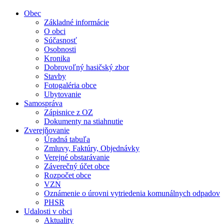
Obec
Základné informácie
O obci
Súčasnosť
Osobnosti
Kronika
Dobrovoľný hasičský zbor
Stavby
Fotogaléria obce
Ubytovanie
Samospráva
Zápisnice z OZ
Dokumenty na stiahnutie
Zverejňovanie
Úradná tabuľa
Zmluvy, Faktúry, Objednávky
Verejné obstarávanie
Záverečný účet obce
Rozpočet obce
VZN
Oznámenie o úrovni vytriedenia komunálnych odpadov
PHSR
Udalosti v obci
Aktuality